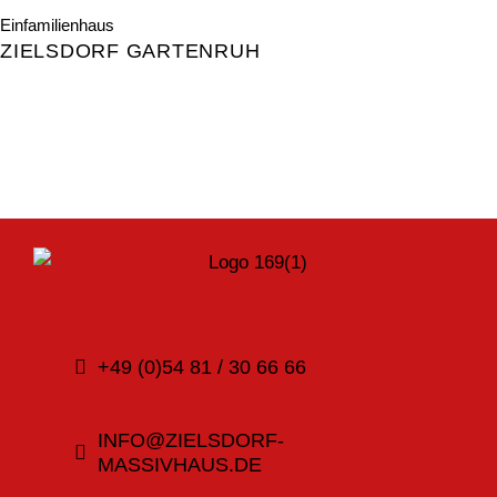
Einfamilienhaus
ZIELSDORF GARTENRUH
+49 (0)54 81 / 30 66 66
INFO@ZIELSDORF-
MASSIVHAUS.DE