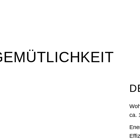
GEMÜTLICHKEIT
D
Woh
ca.
Ene
Effi