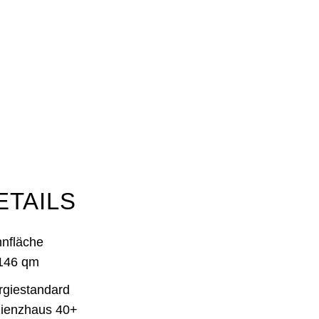
ETAILS
nfläche
 146 qm
rgiestandard
zienzhaus 40+