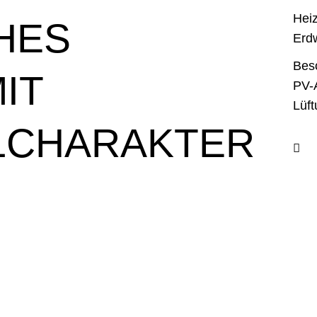
Hei
HES
Erd
Bes
IT
PV-A
Lüf
LCHARAKTER