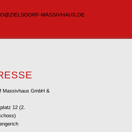
FO@ZIELSDORF-MASSIVHAUS.DE
RESSE
rf Massivhaus GmbH &
platz 12 (2.
schoss)
engerich